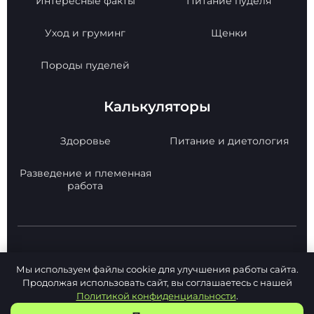
Интересные факты
Питание пуделя
Уход и груминг
Щенки
Породы пуделей
Калькуляторы
Здоровье
Питание и диетология
Разведение и племенная
работа
© 2026 Poodle Paradise. Все права защищены.
Мы используем файлы cookie для улучшения работы сайта.
Копирование материалов с сайта -
Продолжая использовать сайт, вы соглашаетесь с нашей
РАЗРЕШЕНО!
Политикой конфиденциальности
.
Политика конфиденциальности
Карта сайта