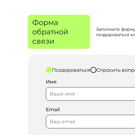
Форма
Заполните форму
обратной
поздороваться ил
связи
Поздороваться
Спросить вопр
Имя
Email