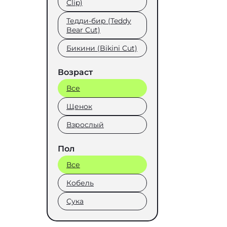
Clip)
Тедди-бир (Teddy
Bear Cut)
Бикини (Bikini Cut)
Возраст
Все
Щенок
Взрослый
Пол
Все
Кобель
Сука