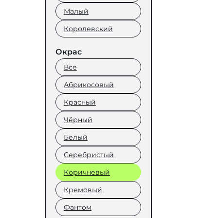
Малый
Королевский
Окрас
Все
Абрикосовый
Красный
Чёрный
Белый
Серебристый
Коричневый
Кремовый
Фантом