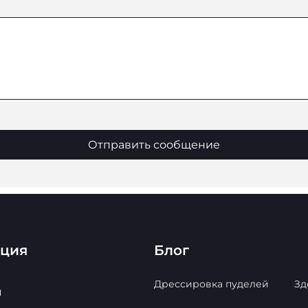
Отправить сообщение
ация
Блог
Дрессировка пуделей
Зд
ы