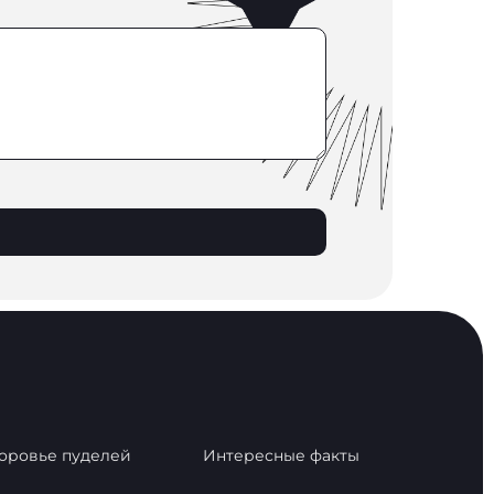
оровье пуделей
Интересные факты