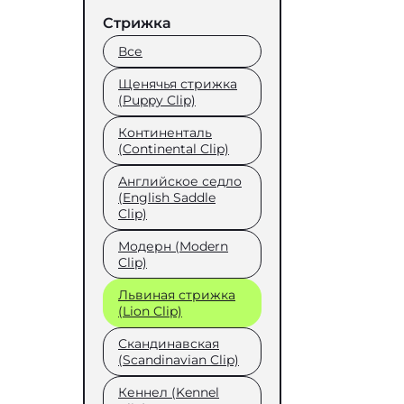
Стрижка
Все
Щенячья стрижка
(Puppy Clip)
Континенталь
(Continental Clip)
Английское седло
(English Saddle
Clip)
Модерн (Modern
Clip)
Львиная стрижка
(Lion Clip)
Скандинавская
(Scandinavian Clip)
Кеннел (Kennel