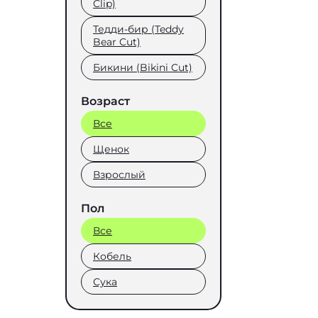
Clip)
Тедди-бир (Teddy
Bear Cut)
Бикини (Bikini Cut)
Возраст
Все
Щенок
Взрослый
Пол
Все
Кобель
Сука