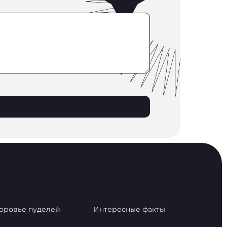
оровье пуделей
Интересные факты