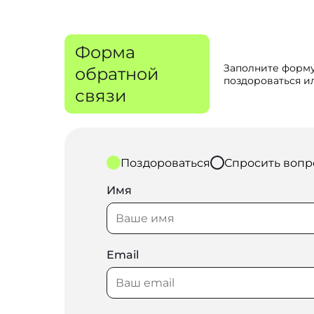
Форма
Заполните форму
обратной
поздороваться ил
связи
Поздороваться
Спросить вопр
Имя
Email