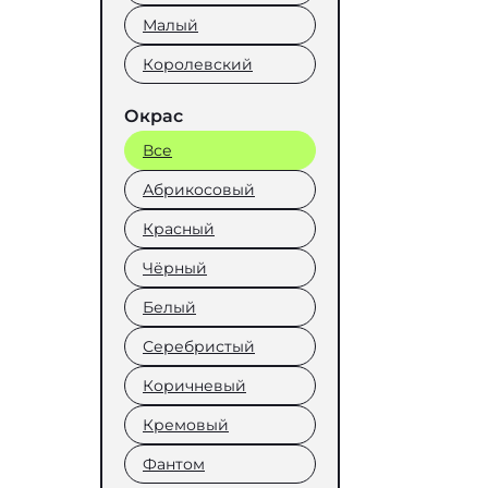
Малый
Королевский
Окрас
Все
Абрикосовый
Красный
Чёрный
Белый
Серебристый
Коричневый
Кремовый
Фантом