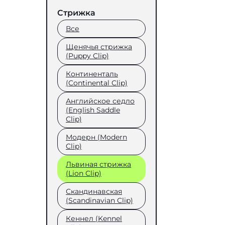
Стрижка
Все
Щенячья стрижка
(Puppy Clip)
Континенталь
(Continental Clip)
Английское седло
(English Saddle
Clip)
Модерн (Modern
Clip)
Львиная стрижка
(Lion Clip)
Скандинавская
(Scandinavian Clip)
Кеннел (Kennel