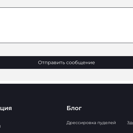
Отправить сообщение
ация
Блог
Дрессировка пуделей
Зд
ы