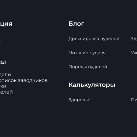
ация
Блог
Дрессировка пуделей
Зд
ы
Питание пуделя
Ух
сы
Породы пуделей
дели
список заводчиков
Калькуляторы
ки
делей
Здоровье
Пи