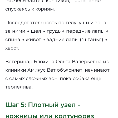
Расчёсывайте с кончиков, постепенно
спускаясь к корням.
Последовательность по телу: уши и зона
за ними → шея → грудь → передние лапы →
спина → живот → задние лапы ("штаны") →
хвост.
Ветеринар Блохина Ольга Валерьевна из
клиники Амикус Вет объясняет: начинают
с самых сложных зон, пока собака ещё
терпелива.
Шаг 5: Плотный узел -
ножницы или колтунорез