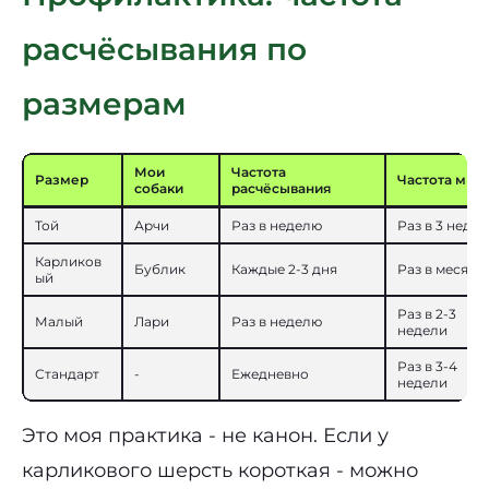
расчёсывания по
размерам
Мои
Частота
Размер
Частота мыт
собаки
расчёсывания
Той
Арчи
Раз в неделю
Раз в 3 неде
Карликов
Бублик
Каждые 2-3 дня
Раз в месяц
ый
Раз в 2-3
Малый
Лари
Раз в неделю
недели
Раз в 3-4
Стандарт
-
Ежедневно
недели
Это моя практика - не канон. Если у
карликового шерсть короткая - можно