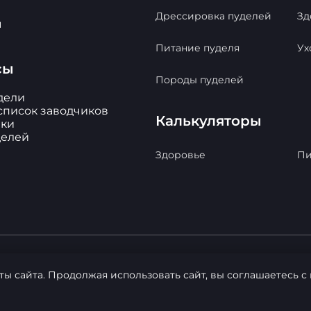
Дрессировка пуделей
Зд
ы
Питание пуделя
Ух
сы
Породы пуделей
дели
список заводчиков
Калькуляторы
ки
делей
Здоровье
Пи
ты сайта. Продолжая использовать сайт, вы соглашаетесь 
ы. Копирование материалов с сайта - РАЗРЕШЕНО!