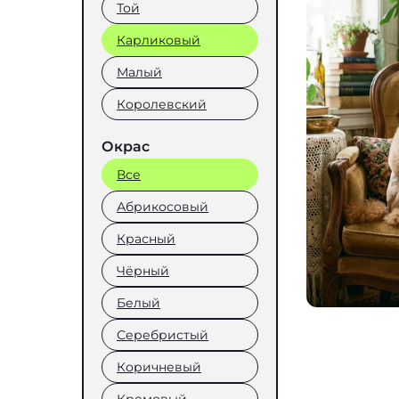
Той
Карликовый
Малый
Королевский
Окрас
Все
Абрикосовый
Красный
Чёрный
Белый
Серебристый
Коричневый