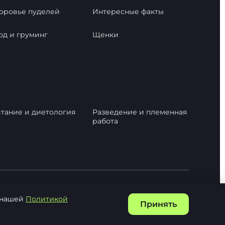
оровье пуделей
Интересные факты
од и груминг
Щенки
тание и диетология
Разведение и племенная
работа
с нашей
Политикой
Принять
Политика конфиденциальности
Карта сайта