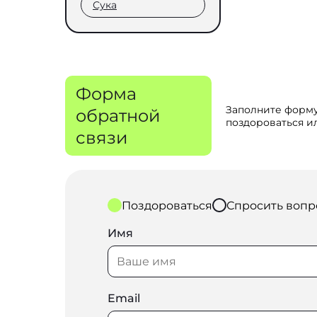
Сука
Форма
Заполните форму
обратной
поздороваться ил
связи
Поздороваться
Спросить вопр
Имя
Email