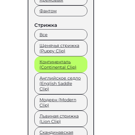
Кремовый
Фантом
Стрижка
Все
Щенячья стрижка
(Puppy Clip)
Континенталь
(Continental Clip)
Английское седло
(English Saddle
Clip)
Модерн (Modern
Clip)
Львиная стрижка
(Lion Clip)
Скандинавская