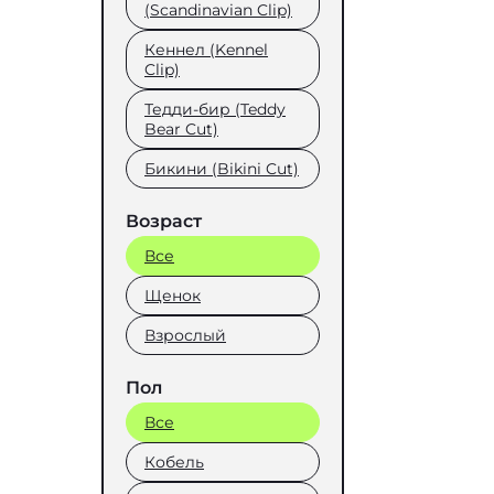
(Scandinavian Clip)
Кеннел (Kennel
Clip)
Тедди-бир (Teddy
Bear Cut)
Бикини (Bikini Cut)
Возраст
Все
Щенок
Взрослый
Пол
Все
Кобель