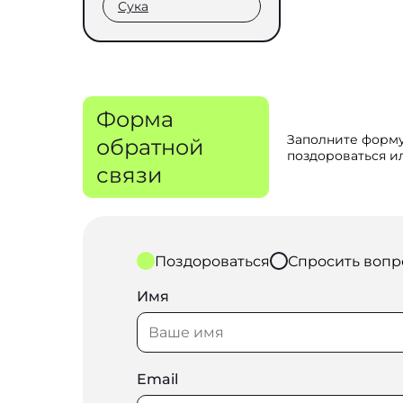
Сука
Форма
Заполните форму
обратной
поздороваться ил
связи
Поздороваться
Спросить вопр
Имя
Email