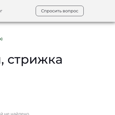
г
Спросить вопрос
p)
, стрижка
 не найдено.