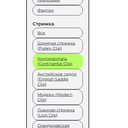
Кремовый
Фантом
Стрижка
Все
Щенячья стрижка
(Puppy Clip)
Континенталь
(Continental Clip)
Английское седло
(English Saddle
Clip)
Модерн (Modern
Clip)
Львиная стрижка
(Lion Clip)
Скандинавская