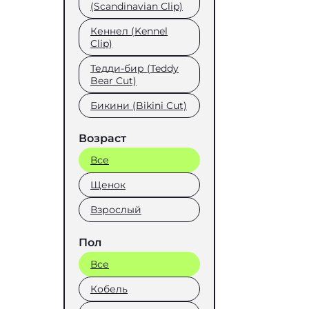
(Scandinavian Clip)
Кеннел (Kennel
Clip)
Тедди-бир (Teddy
Bear Cut)
Бикини (Bikini Cut)
Возраст
Все
Щенок
Взрослый
Пол
Все
Кобель