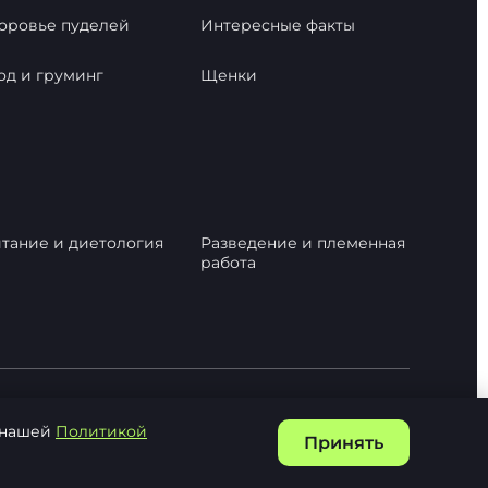
оровье пуделей
Интересные факты
од и груминг
Щенки
тание и диетология
Разведение и племенная
работа
с нашей
Политикой
Принять
Политика конфиденциальности
Карта сайта