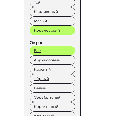
Той
Карликовый
Малый
Королевский
Окрас
Все
Абрикосовый
Красный
Чёрный
Белый
Серебристый
Коричневый