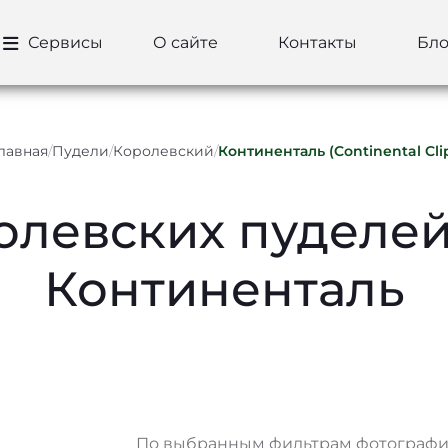
Сервисы
О сайте
Контакты
Бло
лавная
/
Пудели
/
Королевский
/
Континенталь (Continental Cli
олевских пуделей
Континенталь
По выбранным фильтрам фотографий