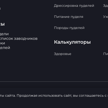
Дрессировка пуделей
Зд
ы
Питание пуделя
Ух
сы
Породы пуделей
дели
список заводчиков
Калькуляторы
ки
делей
Здоровье
Пи
ты сайта. Продолжая использовать сайт, вы соглашаетесь 
ы. Копирование материалов с сайта - РАЗРЕШЕНО!