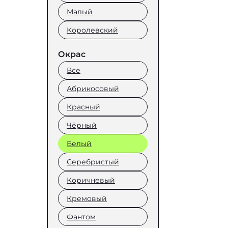
Малый
Королевский
Окрас
Все
Абрикосовый
Красный
Чёрный
Белый
Серебристый
Коричневый
Кремовый
Фантом