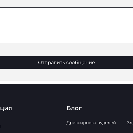
Отправить сообщение
ация
Блог
Дрессировка пуделей
Зд
ы