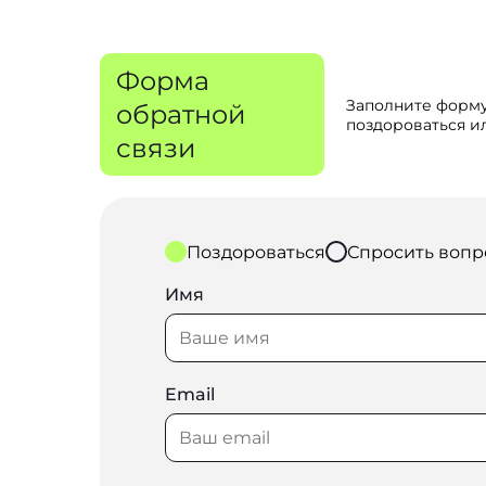
Форма
Заполните форму
обратной
поздороваться ил
связи
Поздороваться
Спросить вопр
Имя
Email