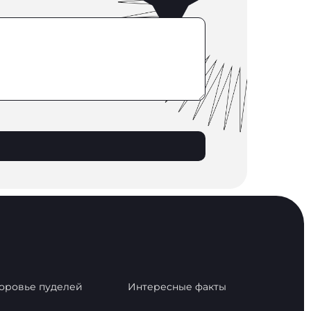
оровье пуделей
Интересные факты