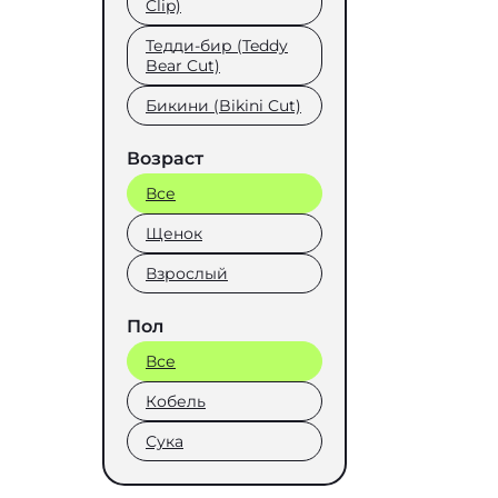
Clip)
Тедди-бир (Teddy
Bear Cut)
Бикини (Bikini Cut)
Возраст
Все
Щенок
Взрослый
Пол
Все
Кобель
Сука