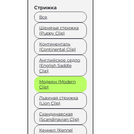
Стрижка
Все
Щенячья стрижка
(Puppy Clip)
Континенталь
(Continental Clip)
Английское седло
(English Saddle
Clip)
Модерн (Modern
Clip)
Львиная стрижка
(Lion Clip)
Скандинавская
(Scandinavian Clip)
Кеннел (Kennel