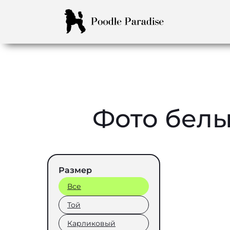
Фото белы
Размер
Все
Той
Карликовый