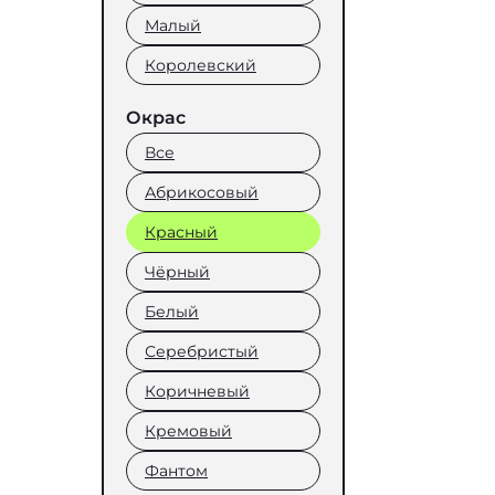
Малый
Королевский
Окрас
Все
Абрикосовый
Красный
Чёрный
Белый
Серебристый
Коричневый
Кремовый
Фантом