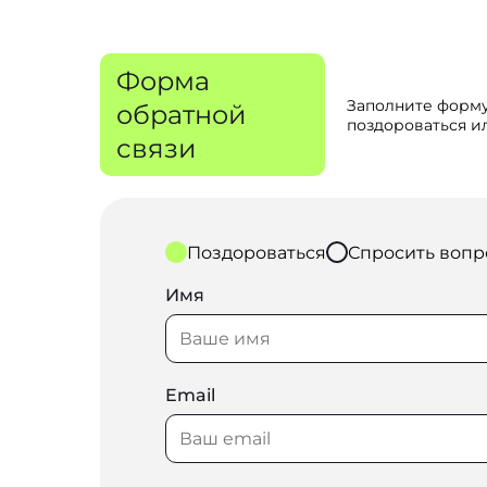
Форма
Заполните форму
обратной
поздороваться ил
связи
Поздороваться
Спросить вопр
Имя
Email