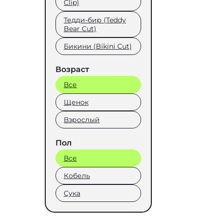
Clip)
Тедди-бир (Teddy
Bear Cut)
Бикини (Bikini Cut)
Возраст
Все
Щенок
Взрослый
Пол
Все
Кобель
Сука