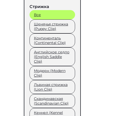
Стрижка
Все
Щенячья стрижка
(Puppy Clip)
Континенталь
(Continental Clip)
Английское седло
(English Saddle
Clip)
Модерн (Modern
Clip)
Львиная стрижка
(Lion Clip)
Скандинавская
(Scandinavian Clip)
Кеннел (Kennel