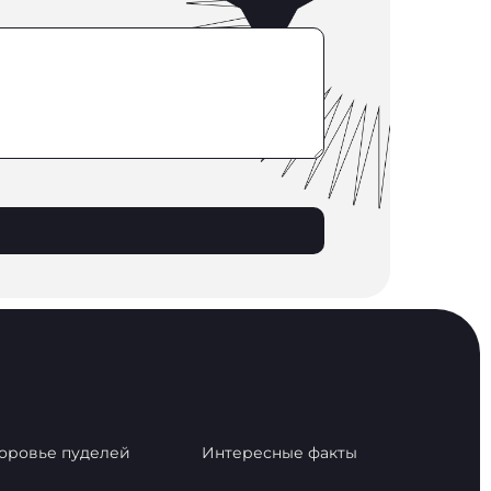
оровье пуделей
Интересные факты