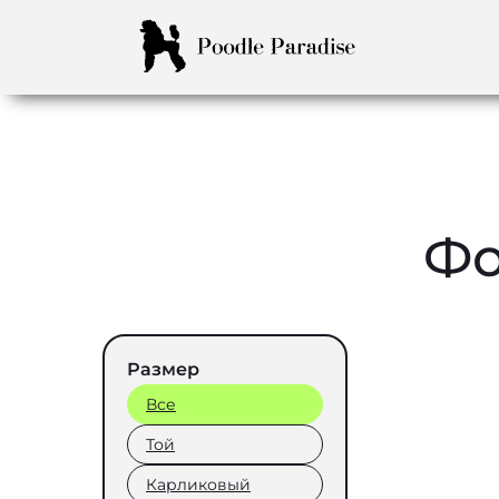
Фо
Размер
Все
Той
Карликовый