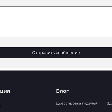
Отправить сообщение
ация
Блог
Дрессировка пуделей
Зд
ы