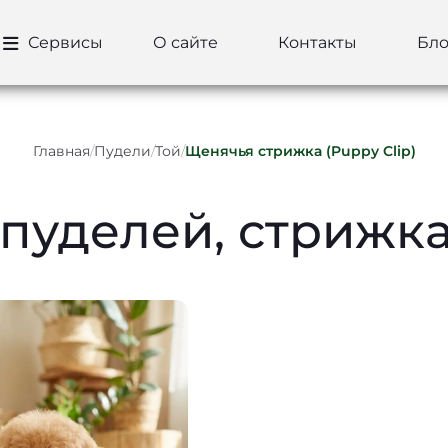
Сервисы
О сайте
Контакты
Бло
Главная
/
Пудели
/
Той
/
Щенячья стрижка (Puppy Clip)
-пуделей, стрижк