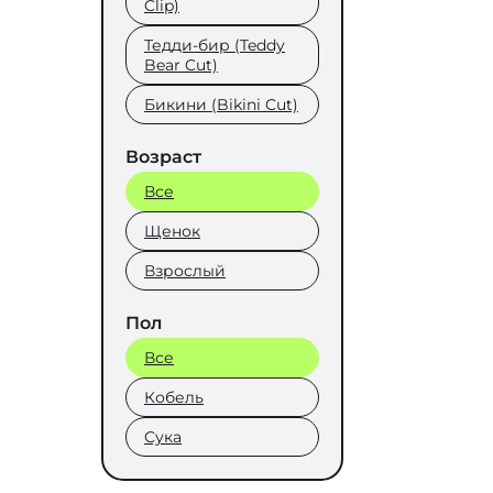
Clip)
Тедди-бир (Teddy
Bear Cut)
Бикини (Bikini Cut)
Возраст
Все
Щенок
Взрослый
Пол
Все
Кобель
Сука