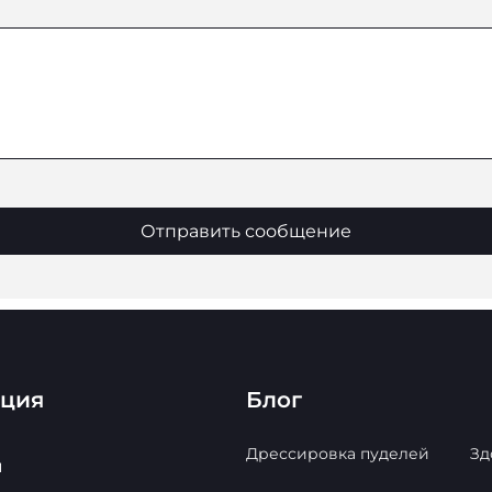
Отправить сообщение
ация
Блог
Дрессировка пуделей
Зд
ы