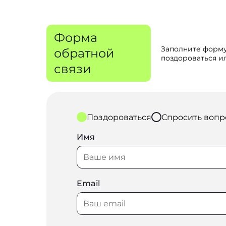
Форма
Заполните форму
обратной
поздороваться ил
связи
Поздороваться
Спросить вопр
Имя
Email