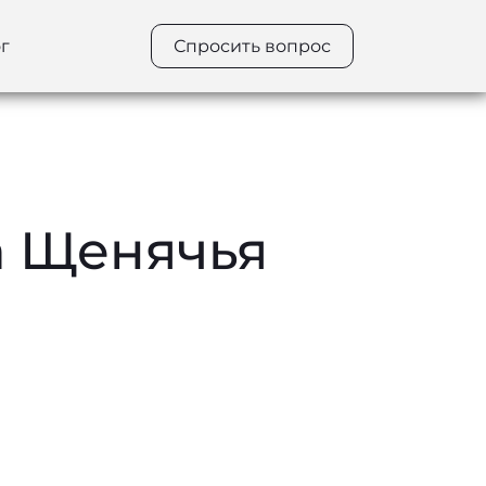
г
Спросить вопрос
а Щенячья