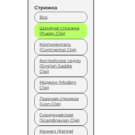
Стрижка
Все
Щенячья стрижка
(Puppy Clip)
Континенталь
(Continental Clip)
Английское седло
(English Saddle
Clip)
Модерн (Modern
Clip)
Львиная стрижка
(Lion Clip)
Скандинавская
(Scandinavian Clip)
Кеннел (Kennel