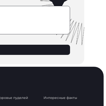
оровье пуделей
Интересные факты