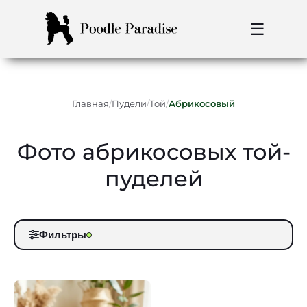
☰
/
/
/
Главная
Пудели
Той
Абрикосовый
Фото абрикосовых той-
пуделей
Фильтры