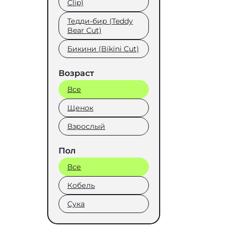
Clip)
Тедди-бир (Teddy
Bear Cut)
Бикини (Bikini Cut)
Возраст
Все
Щенок
Взрослый
Пол
Все
Кобель
Сука