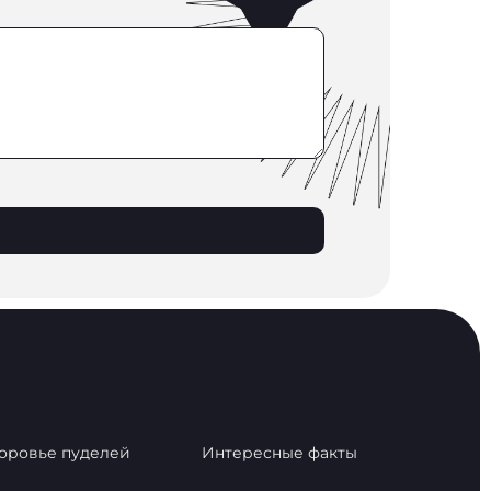
оровье пуделей
Интересные факты