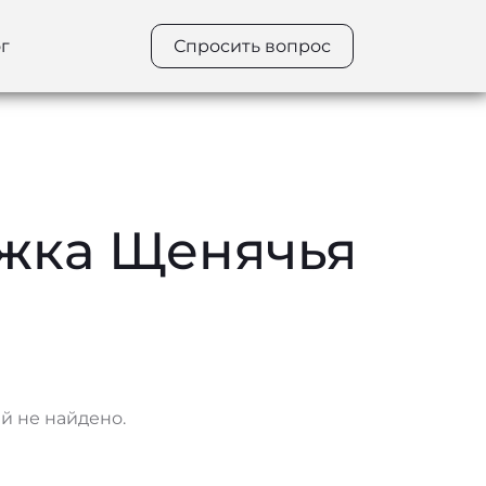
г
Спросить вопрос
ижка Щенячья
 не найдено.