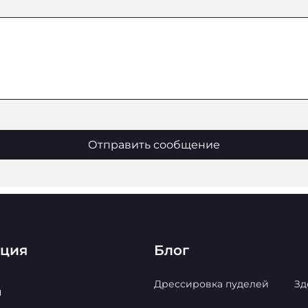
Отправить сообщение
ация
Блог
Дрессировка пуделей
Зд
ы