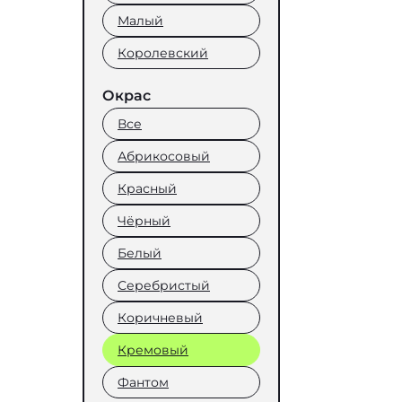
Малый
Королевский
Окрас
Все
Абрикосовый
Красный
Чёрный
Белый
Серебристый
Коричневый
Кремовый
Фантом