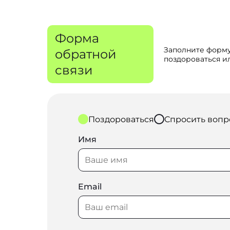
Форма
Заполните форму
обратной
поздороваться ил
связи
Поздороваться
Спросить вопр
Имя
Email