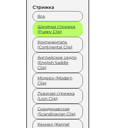
Стрижка
Все
Щенячья стрижка
(Puppy Clip)
Континенталь
(Continental Clip)
Английское седло
(English Saddle
Clip)
Модерн (Modern
Clip)
Львиная стрижка
(Lion Clip)
Скандинавская
(Scandinavian Clip)
Кеннел (Kennel