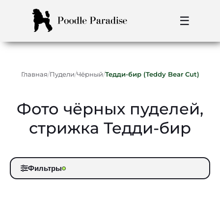
☰
/
/
/
Главная
Пудели
Чёрный
Тедди-бир (Teddy Bear Cut)
Фото чёрных пуделей,
стрижка Тедди-бир
Фильтры