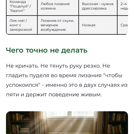
Команда
Любое лизание
Высокая - нужна
2–4
"Поцелуй" /
хозяина
дрессировка
недел
"Хватит"
Лик-мат /
Лизание от скуки,
конг с
вечернее
Низкая
Сразу
заморозкой
возбуждение
Чего точно не делать
Не кричать. Не тянуть руку резко. Не
гладить пуделя во время лизания "чтобы
успокоился" - именно это в двух случаях из
пяти и держит поведение живым.