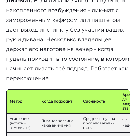
Лик-мат.
Если лизание явно от скуки или
накопленного возбуждения - лик-мат с
замороженным кефиром или паштетом
даёт выход инстинкту без участия ваших
рук и дивана. Несколько владельцев
держат его наготове на вечер - когда
пудель приходит в то состояние, в котором
начинает лизать всё подряд. Работает как
переключение.
Время
до
Метод
Когда подходит
Сложность
резуль
ата
Угашение
Средняя - нужна
Лизание хозяина
1–2
(встать +
последовательн
из-за внимания
недел
замолчать)
ость