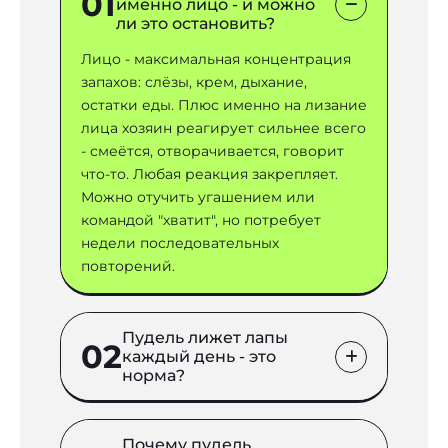
01
именно лицо - и можно
ли это остановить?
Лицо - максимальная концентрация
запахов: слёзы, крем, дыхание,
остатки еды. Плюс именно на лизание
лица хозяин реагирует сильнее всего
- смеётся, отворачивается, говорит
что-то. Любая реакция закрепляет.
Можно отучить угашением или
командой "хватит", но потребует
недели последовательных
повторений.
Пудель лижет лапы
02
каждый день - это
норма?
Зависит от картины. Если лижет одну
лапу и там красное, шерсть выпадает,
Почему пудель