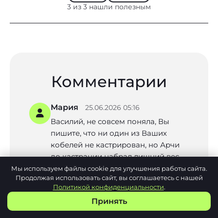
3 из 3 нашли полезным
Комментарии
Мария
25.06.2026 05:16
Василий, не совсем поняла, Вы
пишите, что ни один из Ваших
кобелей не кастрирован, но Арчи
до кастрации набрал лишний вес,
т.е. его всё-таки кастрировали? Для
Мы используем файлы cookie для улучшения работы сайта.
Продолжая использовать сайт, вы соглашаетесь с нашей
меня очень актуален вопрос
Политикой конфиденциальности
.
кастрации, карликовый пудель,
Принять
кобель, скоро будет 2 года,вет.врач
говорит в год и 7 мес идеально