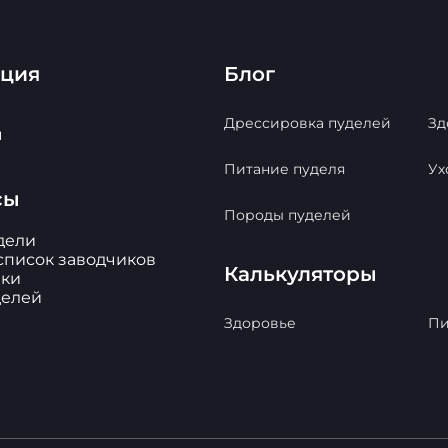
ация
Блог
Дрессировка пуделей
Зд
ы
Питание пуделя
Ух
сы
Породы пуделей
дели
список заводчиков
Калькуляторы
ки
делей
Здоровье
Пи