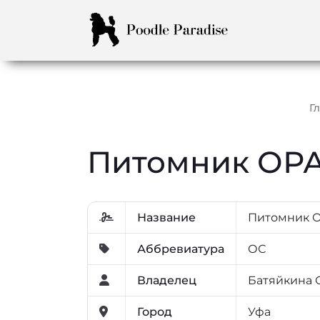
Г
Питомник ОРА
Название
Питомник 
Аббревиатура
ОС
Владелец
Батяйкина 
Город
Уфа