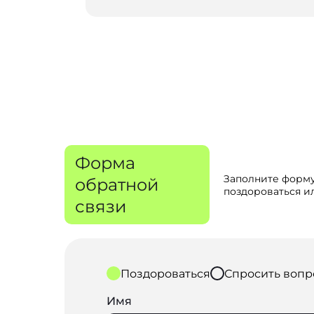
Форма
Заполните форму
обратной
поздороваться ил
связи
Поздороваться
Спросить вопр
Имя