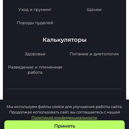
Уход и груминг
Щенки
Породы пуделей
Калькуляторы
Здоровье
Питание и диетология
Разведение и племенная
работа
© 2026 Poodle Paradise. Все права защищены.
Мы используем файлы cookie для улучшения работы сайта.
Копирование материалов с сайта -
Продолжая использовать сайт, вы соглашаетесь с нашей
РАЗРЕШЕНО!
Политикой конфиденциальности
.
Политика конфиденциальности
Карта сайта
Принять