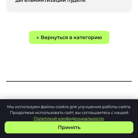
дегельминтизации пуделя
← Вернуться в категорию
Вас может
Мы используем файлы cookie для улучшения работы сайта.
Продолжая использовать сайт, вы соглашаетесь с нашей
заинтересовать
Политикой конфиденциальности
.
Принять