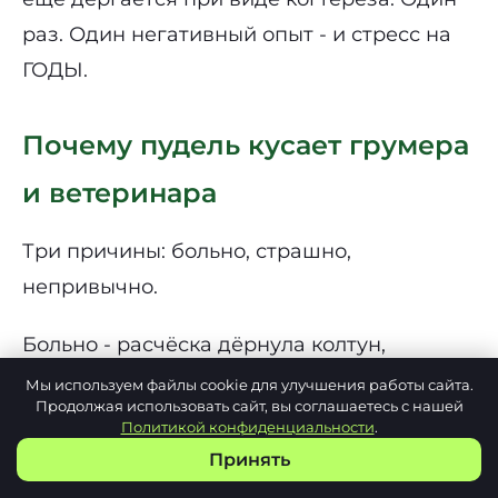
раз. Один негативный опыт - и стресс на
ГОДЫ.
Почему пудель кусает грумера
и ветеринара
Три причины: больно, страшно,
непривычно.
Больно - расчёска дёрнула колтун,
когтерез задел пульпу. У Лари я в первые
Мы используем файлы cookie для улучшения работы сайта.
Продолжая использовать сайт, вы соглашаетесь с нашей
месяцы торопился с пуходёркой - задевал
Политикой конфиденциальности
.
кожу. Не сильно, но ему хватило. До сих
Принять
пор вздрагивает, когда достаю пуходёрку.