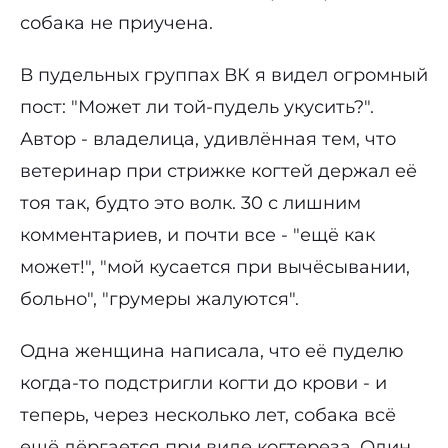
собака не приучена.
В пудельных группах ВК я видел огромный
пост: "Может ли той-пудель укусить?".
Автор - владелица, удивлённая тем, что
ветеринар при стрижке когтей держал её
тоя так, будто это волк. 30 с лишним
комментариев, и почти все - "ещё как
может!", "мой кусается при вычёсывании,
больно", "грумеры жалуются".
Одна женщина написала, что её пуделю
когда-то подстригли когти до крови - и
теперь, через несколько лет, собака всё
ещё дёргается при виде когтереза. Один